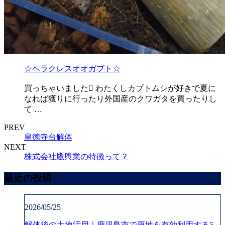
☆ヘラクレスオオガブト☆
買っちゃいました わたくしカブトムシが好きで夏に
なれば獲りに行ったり外国産のクワガタを買ったりし
て …
PREV
皇徳寺台解体
NEXT
株式会社鷹輿業の特徴って？
最近の投稿
2026/05/25
解体後の土地活用｜鹿児島市で更地を有効利用する5