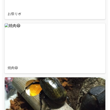
お祭り🍧
焼肉😆