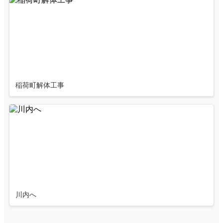
稲荷町解体工事
川内へ